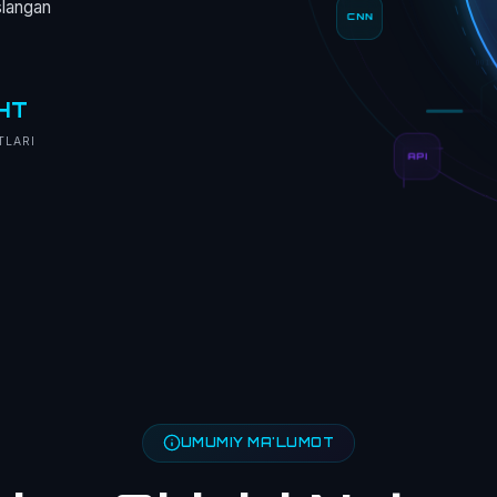
oslangan
CNN
0011
HT
TLARI
API
UMUMIY MA'LUMOT