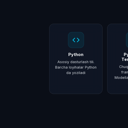
Python
P
Te
Asosiy dasturlash tili.
Chuq
Barcha loyihalar Python
fra
da yoziladi
Modella