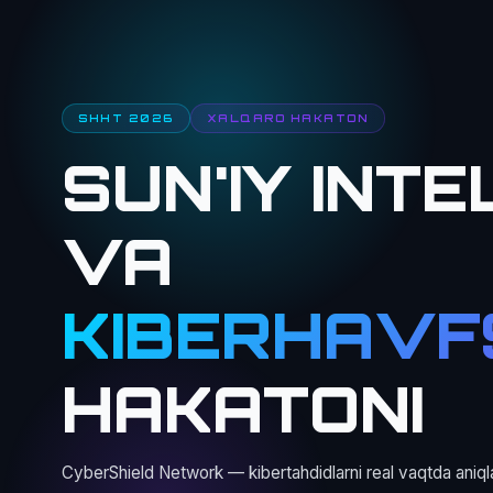
SHHT 2026
XALQARO HAKATON
SUN'IY INT
VA
KIBERHAVFS
HAKATONI
CyberShield Network — kibertahdidlarni real vaqtda aniql