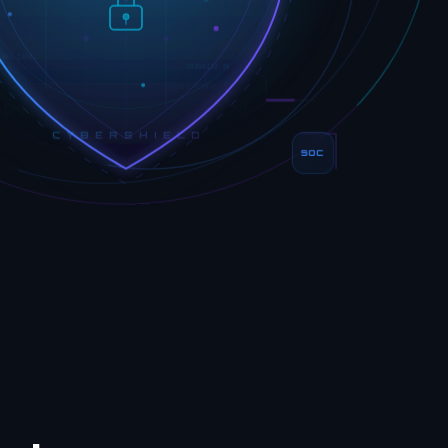
0101 11001
10100110 10
SHIELD ACTIVE
CYBERSHIELD
SOC