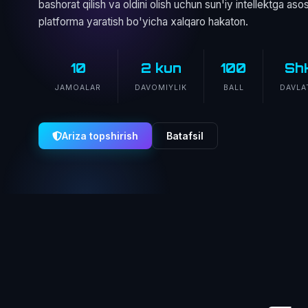
bashorat qilish va oldini olish uchun sun'iy intellektga as
platforma yaratish bo'yicha xalqaro hakaton.
10
2 kun
100
Sh
JAMOALAR
DAVOMIYLIK
BALL
DAVLA
Ariza topshirish
Batafsil