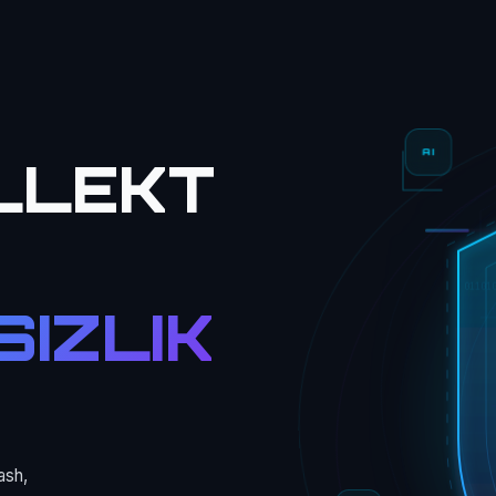
AI
ELLEKT
01101
IZLIK
T
ash,