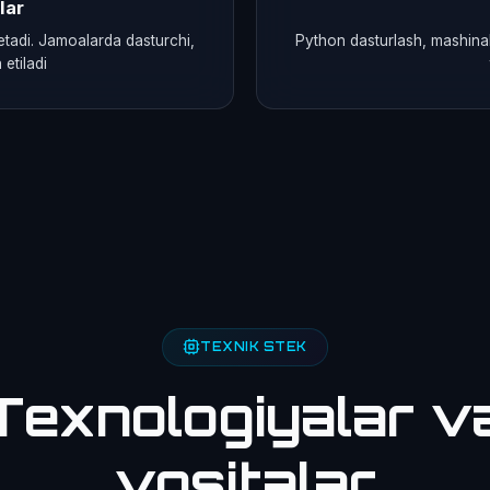
lar
etadi. Jamoalarda dasturchi,
Python dasturlash, mashinali 
 etiladi
TEXNIK STEK
Texnologiyalar v
vositalar