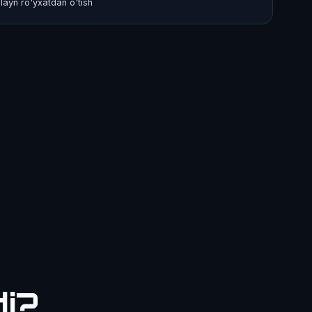
layn ro'yxatdan o'tish
di?