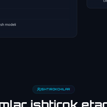
On
ish modeli
ISHTIROKCHILAR
imlar
ishtirok eta