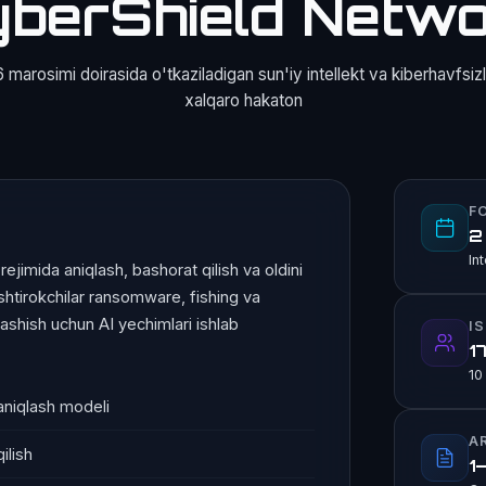
berShield
Netwo
marosimi doirasida o'tkaziladigan sun'iy intellekt va kiberhavfsizl
xalqaro hakaton
F
2
In
jimida aniqlash, bashorat qilish va oldini
Ishtirokchilar ransomware, fishing va
shish uchun AI yechimlari ishlab
I
1
10
 aniqlash modeli
A
ilish
1