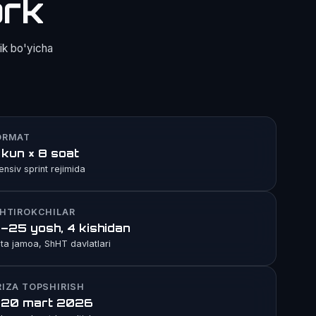
rk
ik bo'yicha
ORMAT
 kun × 8 soat
tensiv sprint rejimida
SHTIROKCHILAR
7–25 yosh, 4 kishidan
 ta jamoa, ShHT davlatlari
RIZA TOPSHIRISH
–20 mart 2026