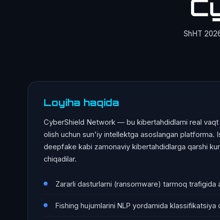
Cy
ShHT 2026 
Loyiha haqida
CyberShield Network — bu kibertahdidlarni real vaqt re
olish uchun sun'iy intellektga asoslangan platforma. 
deepfake kabi zamonaviy kibertahdidlarga qarshi kura
chiqadilar.
Zararli dasturlarni (ransomware) tarmoq trafigida
Fishing hujumlarini NLP yordamida klassifikatsiya q