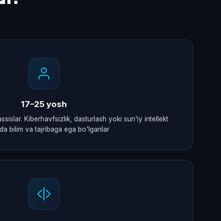
17–25 yosh
islar. Kiberhavfsizlik, dasturlash yoki sun'iy intellekt
da bilim va tajribaga ega bo'lganlar