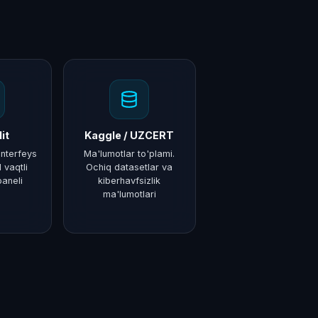
it
Kaggle / UZCERT
interfeys
Ma'lumotlar to'plami.
 vaqtli
Ochiq datasetlar va
paneli
kiberhavfsizlik
ma'lumotlari