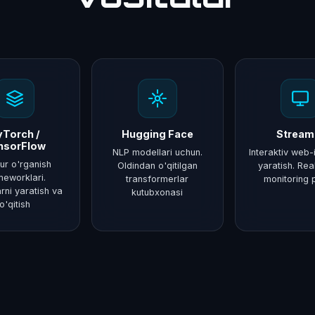
yTorch /
Hugging Face
Streaml
nsorFlow
NLP modellari uchun.
Interaktiv web-
ur o'rganish
Oldindan o'qitilgan
yaratish. Real
meworklari.
transformerlar
monitoring 
rni yaratish va
kutubxonasi
o'qitish