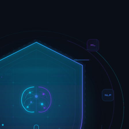
ML
001 10110
11010010 01
HREAT DETECTED
NLP