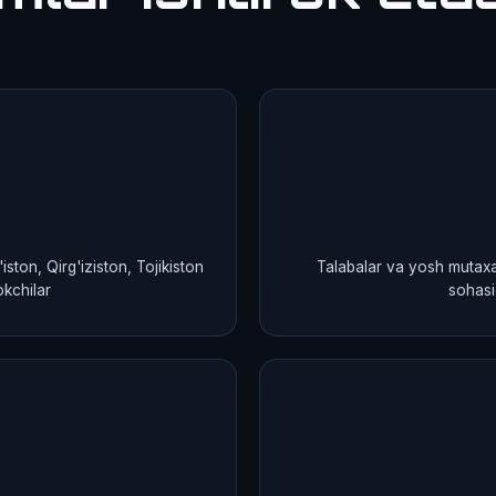
ston, Qirg'iziston, Tojikiston
Talabalar va yosh mutaxass
okchilar
sohasi