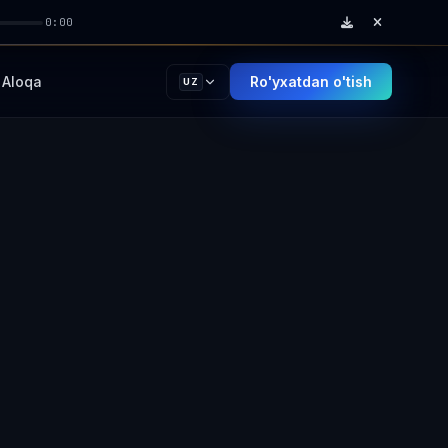
0:00
Aloqa
Ro'yxatdan o'tish
UZ