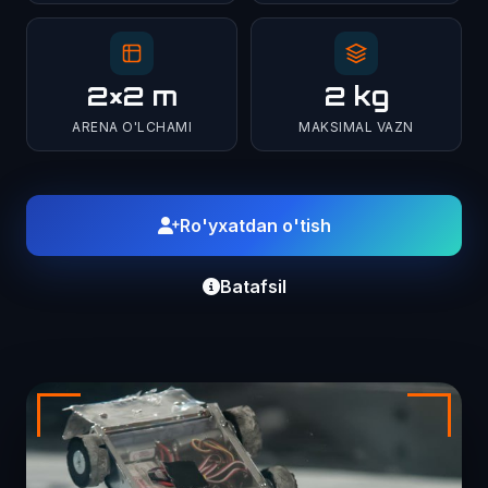
2×2 m
2 kg
ARENA O'LCHAMI
MAKSIMAL VAZN
Ro'yxatdan o'tish
Batafsil