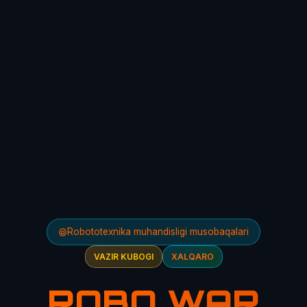
Robototexnika muhandisligi musobaqalari
VAZIR KUBOGI
XALQARO
ROBO WAR