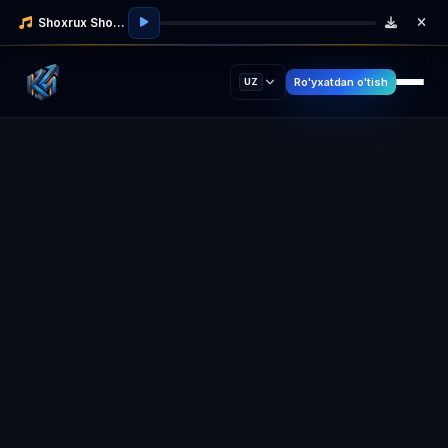
Shoxrux Shodmonov
Ro'yxatdan o'tish
UZ