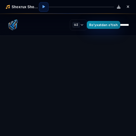
Shoxrux Shodmonov
Ro'yxatdan o'tish
UZ