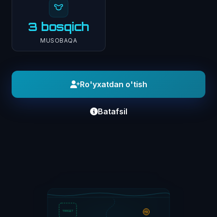
3 bosqich
MUSOBAQA
Ro'yxatdan o'tish
Batafsil
TARGET
M3