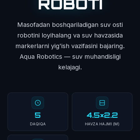
ROBOTI
Masofadan boshqariladigan suv osti
robotini loyihalang va suv havzasida
markerlarni yig'ish vazifasini bajaring.
Aqua Robotics — suv muhandisligi
kelajagi.
5
4.5×2.2
DAQIQA
HAVZA HAJMI (M)