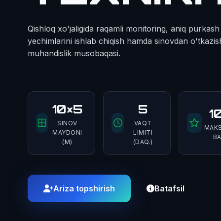
Qishloq xo'jaligida raqamli monitoring, aniq purka
yechimlarini ishlab chiqish hamda sinovdan o'tkazis
muhandislik musobaqasi.
10×5
5
1
SINOV
VAQT
MAKS
MAYDONI
LIMITI
BA
(M)
(DAQ.)
Ariza topshirish
Batafsil