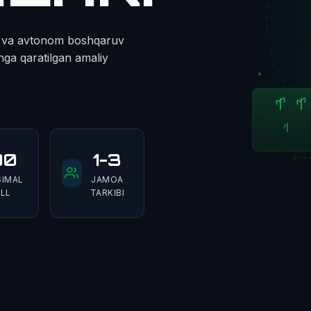
sh va avtonom boshqaruv
hga qaratilgan amaliy
00
1-3
IMAL
JAMOA
LL
TARKIBI