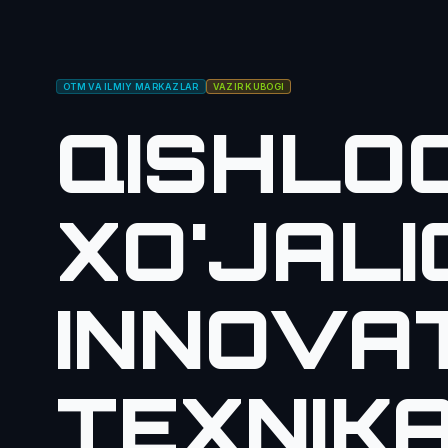
OTM VA ILMIY MARKAZLAR
VAZIR KUBOGI
QISHLO
XO'JALI
INNOVA
TEXNIKA