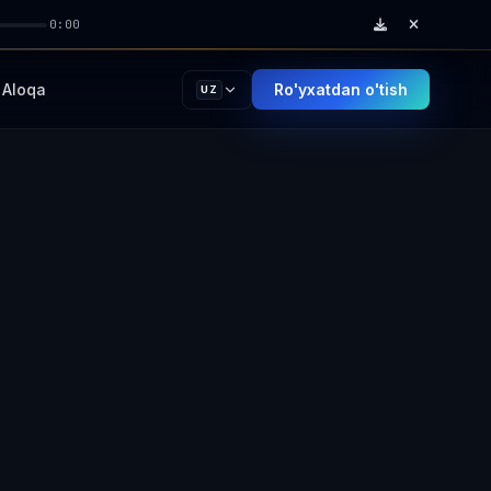
0:00
Aloqa
Ro'yxatdan o'tish
UZ