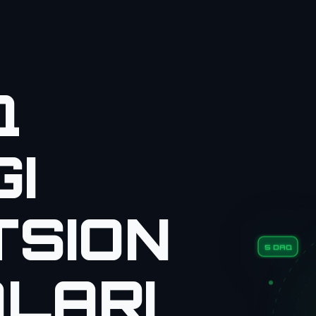
Q
GI
TSION
5 DAQ
LARI