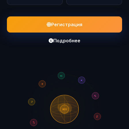
Регистрация
Подробнее
PK
IN
IR
TJ
BY
SCO
KG
CN