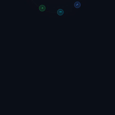
UZ
RU
KZ