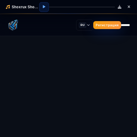
Shoxrux Shodmonov
Регистрация
RU