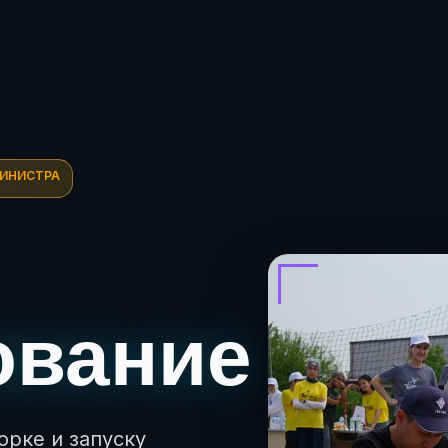
МИНИСТРА
ование
орке и запуску