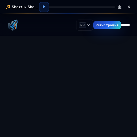
Shoxrux Shodmonov
Регистрация
RU