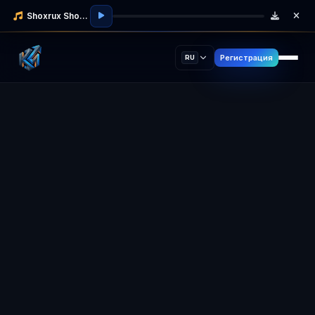
Shoxrux Shodmonov
Регистрация
RU