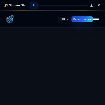
Shoxrux Shodmonov
Регистрация
RU